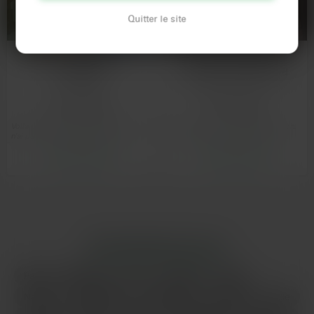
Quitter le site
Baiser rapidement à
Grosse aventurière
Limoges
cherche un mec chaud
Limoges
Limoges
Voilà déjà plusieurs semaines que je
Tu vois, là je suis en pleine réflexion.
n'ai pas touché un mec et je suis
J'ai 29 balais et j'en ai marre des
vraiment en…
plans trop…
Voir son profil
Voir son profil
LES PRINCIPALES VILLES
Paris
Marseille
Lyon
Toulouse
Nice
Nantes
Montpellier
Strasbourg
Bordeaux
Lille