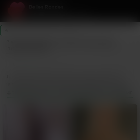
Belles Rondes
Le Rendez-vous des Belles Rondes
Belles Rondes
>
Haute-Vienne
>
Limoges
Plan cul torride avec une femme ronde Limoges –
inscription gratuite
10
Dernière connexion il y a 31 min
profils
Tu cherches des femmes rondes à Limoges qui savent ce
qu’elles veulent et qui n’ont pas peur de le montrer ? Ici, les
BBW de Limoges sont prêtes à te faire vivre des moments
CES BBW VEULENT SE FAIRE PRENDRE CE SOIR MÊME
torrides. Imagine-toi en train de caresser des cuisses épaisses
et de plonger entre des seins généreux qui débordent de
désir. Les femmes rondes de Limoges ne se cachent pas, elles
assument leurs formes pulpeuses et elles sont là pour te faire
vibrer. T’as déjà eu envie de sentir un ventre rond contre toi,
de te perdre dans des grosses fesses qui remplissent bien le
jean ? Les chaleurs de Limoges n’ont jamais été aussi intenses