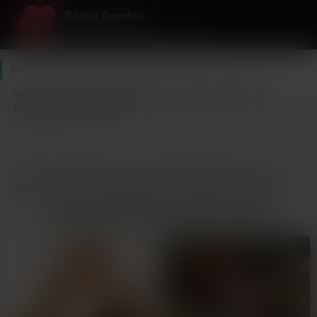
Belles Rondes
Le Rendez-vous des Belles Rondes
Belles Rondes
>
Puy-de-Dôme
>
Clermont-Ferrand
Viens vider tes couilles dans une ronde Clermont-
Ferrand ce soir même
13
3
Dernière connexion il y a 2h01
profils
nouveaux ce mois
Tu cherches des sensations fortes avec des femmes qui
assument leurs formes généreuses ? Bienvenue à Clermont-
Ferrand, où les femmes rondes n’attendent que toi pour des
PROFILS VÉRIFIÉS ET TRÈS TRÈS CHAUDS
moments torrides. Ici, les BBW de Clermont-Ferrand sont
prêtes à te faire découvrir le plaisir de leurs courbes
voluptueuses. Imagine-toi caresser des cuisses épaisses, te
perdre entre des seins généreux, et sentir la chaleur d’un
ventre rond contre toi. Les femmes rondes de Clermont-
Ferrand savent ce qu’elles veulent : du sexe, des plans
chauds, et des partenaires qui adorent les formes qui