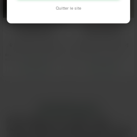
de vivre des moments brûlants avec des femmes qui savent
Quitter le site
comment te faire perdre la tête. Les femmes rondes
Clermont-Ferrand n’attendent que toi pour des nuits de folie.
Envie de découvrir la
Mûre et chaude à
nudité en plein air
Clermont-Ferrand
Clermont-Ferrand
Clermont-Ferrand
Bonjour, je suis une femme de 31 ans
Salut, je suis Émilie, 57 ans bien
ronde, passionnée par le naturisme et
sonnés et tjs en feu. La chaleur de
à la recherche…
l'été me rend…
Voir son profil
Voir son profil
LES PRINCIPALES VILLES
Paris
Marseille
Lyon
Toulouse
Nice
Nantes
Montpellier
Strasbourg
Bordeaux
Lille